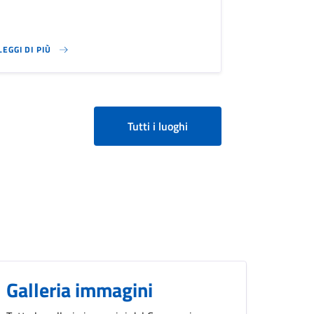
LEGGI DI PIÙ
SU POLIZIA LOCALE
Tutti i luoghi
Galleria immagini