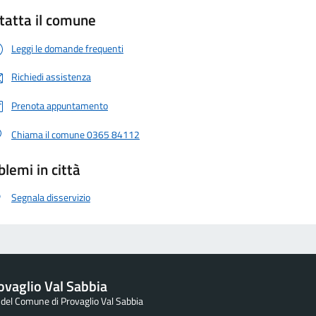
tatta il comune
Leggi le domande frequenti
Richiedi assistenza
Prenota appuntamento
Chiama il comune 0365 84112
blemi in città
Segnala disservizio
vaglio Val Sabbia
e del Comune di Provaglio Val Sabbia