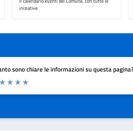
Il calendario eventi del Comune, con tutte le
iniziative
nto sono chiare le informazioni su questa pagina
 da 1 a 5 stelle la pagina
ta 1 stelle su 5
Valuta 2 stelle su 5
Valuta 3 stelle su 5
Valuta 4 stelle su 5
Valuta 5 stelle su 5