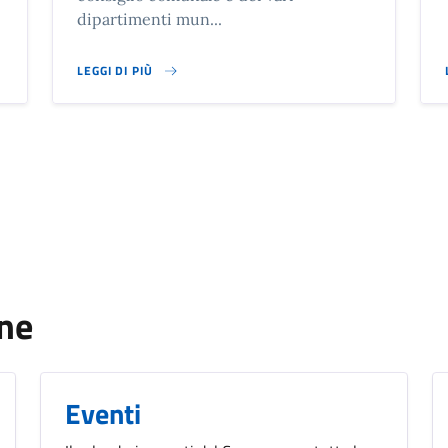
dipartimenti mun...
LEGGI DI PIÙ
SU MUNICIPIO DI PROVAGLIO VAL SABBIA
une
Eventi