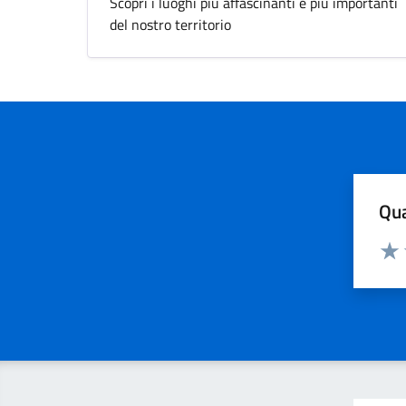
Scopri i luoghi più affascinanti e più importanti
del nostro territorio
Qua
Valuta
Valu