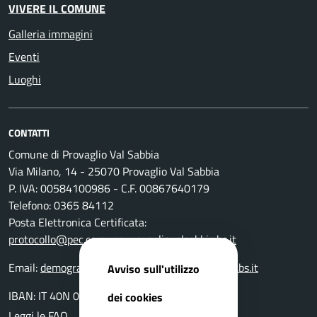
VIVERE IL COMUNE
Galleria immagini
Eventi
Luoghi
CONTATTI
Comune di Provaglio Val Sabbia
Via Milano, 14 - 25070 Provaglio Val Sabbia
P. IVA: 00584100986 - C.F. 00867640179
Telefono: 0365 84112
Posta Elettronica Certificata:
protocollo@pec.comune.provagliovalsabbia.bs.it
Email:
demografici@comune.provagliovalsabbia.bs.it
Avviso sull'utilizzo
IBAN: IT 40N 05116 55160 000000001400
dei cookies
Leggi le FAQ