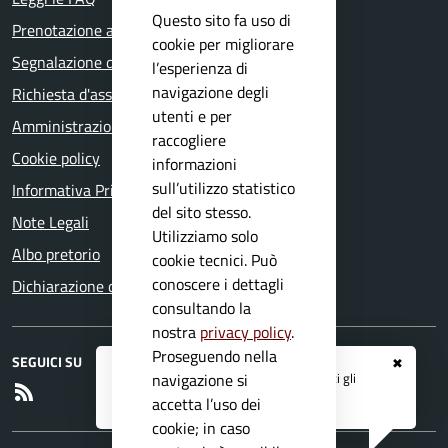
Questo sito fa uso di
Prenotazione appuntamento
cookie per migliorare
Segnalazione disservizio
l’esperienza di
navigazione degli
Richiesta d'assistenza
utenti e per
Amministrazione trasparente
raccogliere
Cookie policy
informazioni
sull’utilizzo statistico
Informativa Privacy
del sito stesso.
Note Legali
Utilizziamo solo
Albo pretorio
cookie tecnici. Può
conoscere i dettagli
Dichiarazione di accessibilità
consultando la
nostra
privacy policy
.
Proseguendo nella
SEGUICI SU
✖
Registrati ai servizi
APP IO
e ricevi tutti gli
navigazione si
RSS
aggiornamenti dall'Ente
accetta l’uso dei
cookie; in caso