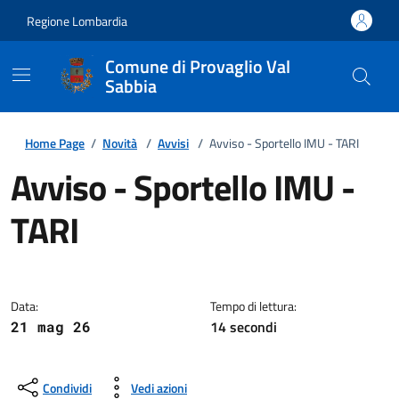
Regione Lombardia
Comune di Provaglio Val
Sabbia
Home Page
/
Novità
/
Avvisi
/
Avviso - Sportello IMU - TARI
Avviso - Sportello IMU -
TARI
Dettagli della notizia
Data:
Tempo di lettura:
14 secondi
21 mag 26
Condividi
Vedi azioni