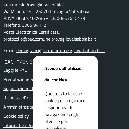
Comune di Provaglio Val Sabbia
Via Milano, 14 - 25070 Provaglio Val Sabbia
P. IVA: 00584100986 - C.F. 00867640179
Telefono: 0365 84112
Posta Elettronica Certificata:
protocollo@pec.comune.provagliovalsabbia.bs.it
Email:
demografici@comune.provagliovalsabbia.bs.it
IBAN: IT 40N 05116 55160 000000001400
Avviso sull'utilizzo
Leggi le FAQ
Prenotazione appuntamento
dei cookies
Segnalazione disservizio
Questo sito fa uso di
Richiesta d'assistenza
cookie per migliorare
Amministrazione trasparente
l’esperienza di
navigazione degli
Cookie policy
utenti e per
Informativa Privacy
raccogliere