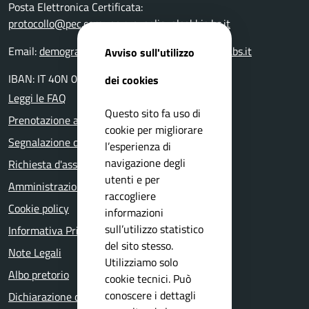
Posta Elettronica Certificata:
protocollo@pec.comune.provagliovalsabbia.bs.it
Email:
demografici@comune.provagliovalsabbia.bs.it
Avviso sull'utilizzo
IBAN: IT 40N 05116 55160 000000001400
dei cookies
Leggi le FAQ
Questo sito fa uso di
Prenotazione appuntamento
cookie per migliorare
Segnalazione disservizio
l’esperienza di
navigazione degli
Richiesta d'assistenza
utenti e per
Amministrazione trasparente
raccogliere
Cookie policy
informazioni
sull’utilizzo statistico
Informativa Privacy
del sito stesso.
Note Legali
Utilizziamo solo
Albo pretorio
cookie tecnici. Può
conoscere i dettagli
Dichiarazione di accessibilità