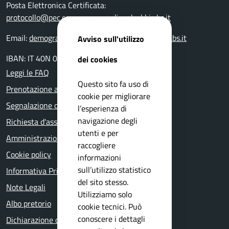
Posta Elettronica Certificata:
protocollo@pec.comune.provagliovalsabbia.bs.it
Email:
demografici@comune.provagliovalsabbia.bs.it
Avviso sull'utilizzo
IBAN: IT 40N 05116 55160 000000001400
dei cookies
Leggi le FAQ
Questo sito fa uso di
Prenotazione appuntamento
cookie per migliorare
Segnalazione disservizio
l’esperienza di
navigazione degli
Richiesta d'assistenza
utenti e per
Amministrazione trasparente
raccogliere
Cookie policy
informazioni
sull’utilizzo statistico
Informativa Privacy
del sito stesso.
Note Legali
Utilizziamo solo
Albo pretorio
cookie tecnici. Può
conoscere i dettagli
Dichiarazione di accessibilità